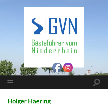
Gästeführer
vom
Niederrhein
Suchfe
Mobile-
ein-/a
Menü
ein-/ausblenden
Holger Haering