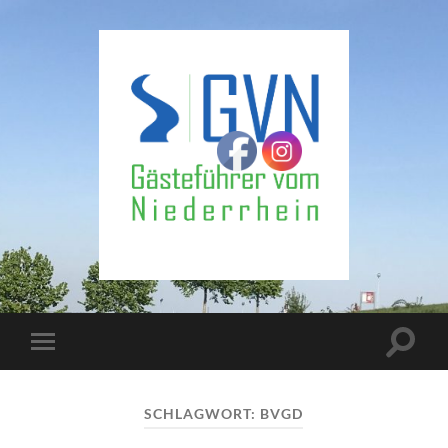
Gästeführer
vom
Niederrhein
Suchfe
Mobile-
ein-/a
Menü
ein-/ausblenden
SCHLAGWORT:
BVGD